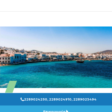
2289024250, 2289024910, 2289023494
Επικοινωνία