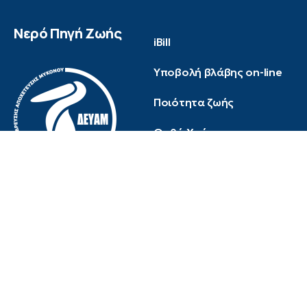
Νερό Πηγή Ζωής
iBill
Υποβολή βλάβης on-line
Ποιότητα ζωής
Ορθή Χρήση
Επικοινωνία
Προβλήματα Δικτύου
info@deyam.gr
Γενικές Ερωτήσεις
info@deyam.gr